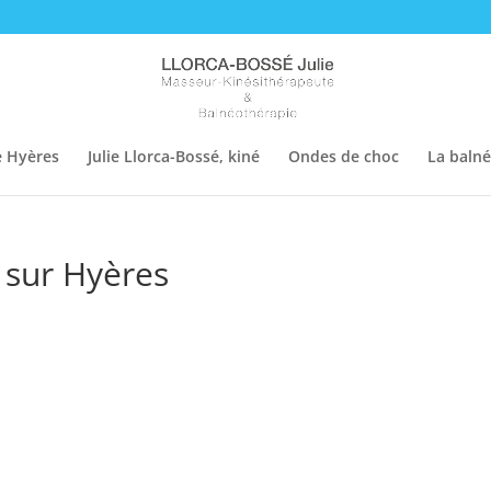
e Hyères
Julie Llorca-Bossé, kiné
Ondes de choc
La baln
é sur Hyères