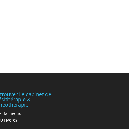
trouver Le cabinet de
ésithérapie &
néothérapie
e Barnéoud
0 Hyères