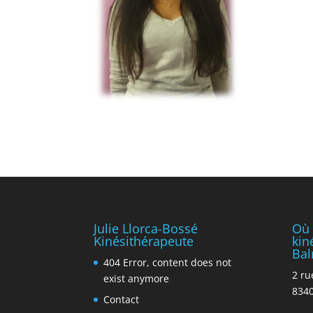
Julie Llorca-Bossé
Où 
Kinésithérapeute
kin
Bal
404 Error, content does not
2 ru
exist anymore
8340
Contact