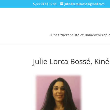
04 94 65 10 44
julie.llorca.bosse@gmail.com
Kinésithérapeute et Balnéothérapi
Julie Lorca Bossé, Kin